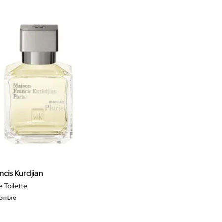
cis Kurdjian
e Toilette
hombre