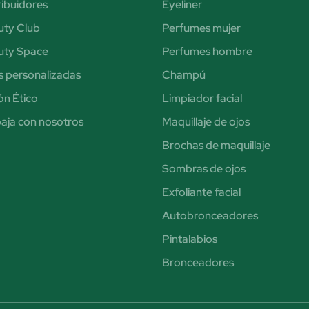
ribuidores
Eyeliner
uty Club
Perfumes mujer
uty Space
Perfumes hombre
s personalizadas
Champú
n Ético
Limpiador facial
aja con nosotros
Maquillaje de ojos
Brochas de maquillaje
Sombras de ojos
Exfoliante facial
Autobronceadores
Pintalabios
Bronceadores