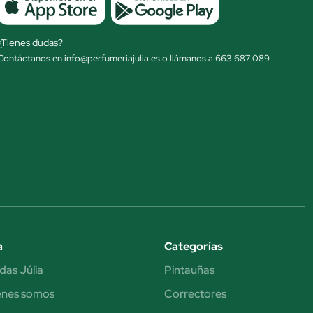
¿Tienes dudas?
Contáctanos en info@perfumeriajulia.es o llámanos a 663 687 089
a
Categorías
das Júlia
Pintauñas
énes somos
Correctores