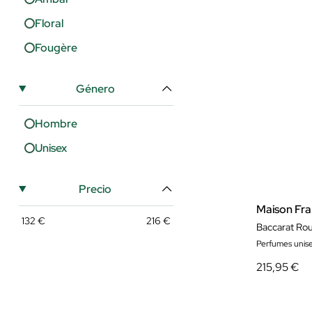
Floral
Fougère
Género
Hombre
Unisex
Precio
Maison Fran
132
€
216
€
Baccarat Rou
Perfumes unis
215,95 €