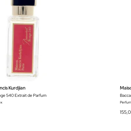
cis Kurdjian
Maiso
ge 540 Extrait de Parfum
Bacca
ex
Perfum
155,