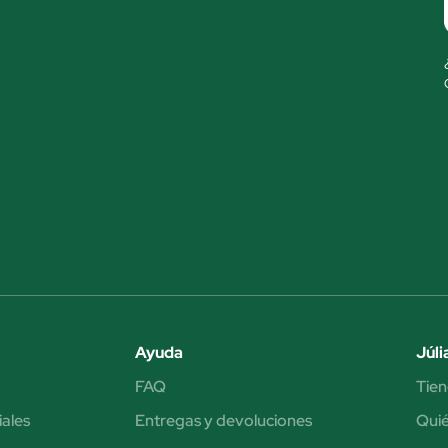
Ayuda
Júli
FAQ
Tien
iales
Entregas y devoluciones
Qui