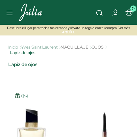
0
Descubre el lugar para todos tus veranos y llévate un regalo con tu compra. Ver más
AQUÍ>>
Inicio
Yves Saint Laurent
MAQUILLAJE
OJOS
Lapiz de ojos
Lapiz de ojos