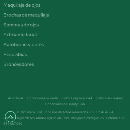
Maquillaje de ojos
Brochas de maquillaje
Sombras de ojos
Exfoliante facial
Autobronceadores
Pintalabios
Bronceadores
Aviso legal
Condiciones de venta
Política de privacidad
Política de cookies
Condiciones de Beauty Club
© Perfumería Júlia. Todos los derechos reservados - CIF B19464684
Avenida Puigcerda Nº7 08185 Lliça de Vall Email: info@perfumeriajulia.es Teléfono: +34
663 687 089