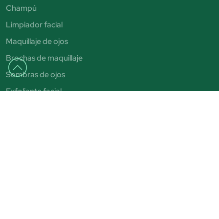
Champú
Limpiador facial
Maquillaje de ojos
Brochas de maquillaje
Sombras de ojos
Exfoliante facial
Autobronceadores
Pintalabios
Bronceadores
Aviso legal
Condiciones de venta
Política de privacidad
Política de cookies
Condiciones de Beauty Club