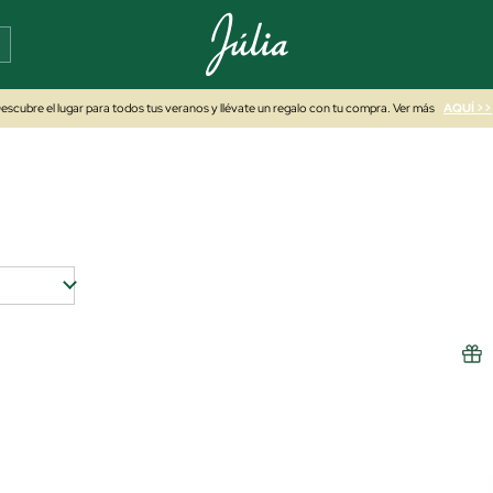
escubre el lugar para todos tus veranos y llévate un regalo con tu compra. Ver más
AQUÍ >>