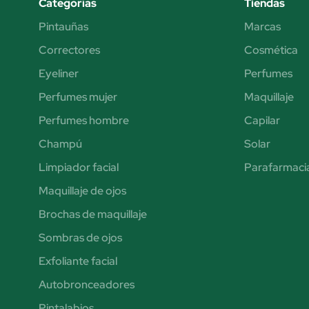
Categorías
Tiendas
Pintauñas
Marcas
Correctores
Cosmética
Eyeliner
Perfumes
Perfumes mujer
Maquillaje
Perfumes hombre
Capilar
Champú
Solar
Limpiador facial
Parafarmaci
Maquillaje de ojos
Brochas de maquillaje
Sombras de ojos
Exfoliante facial
Autobronceadores
Pintalabios