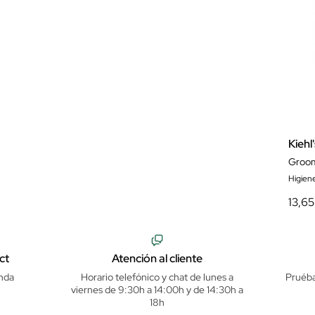
Kiehl'
Groom
Higien
13,65
ct
Atención al cliente
nda
Horario telefónico y chat de lunes a
Pruéba
viernes de 9:30h a 14:00h y de 14:30h a
18h