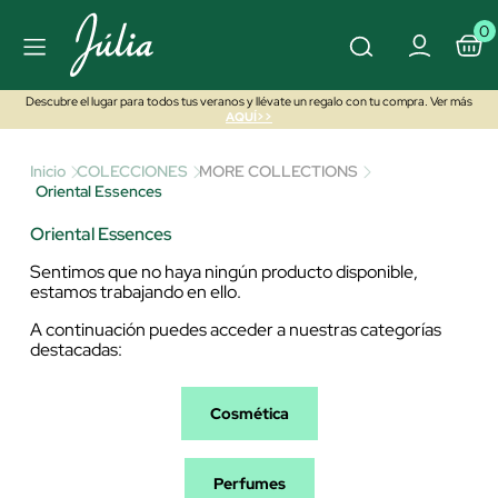
0
Descubre el lugar para todos tus veranos y llévate un regalo con tu compra. Ver más
AQUÍ>>
Inicio
COLECCIONES
MORE COLLECTIONS
Oriental Essences
Oriental Essences
Sentimos que no haya ningún producto disponible,
estamos trabajando en ello.
A continuación puedes acceder a nuestras categorías
destacadas:
Cosmética
Perfumes