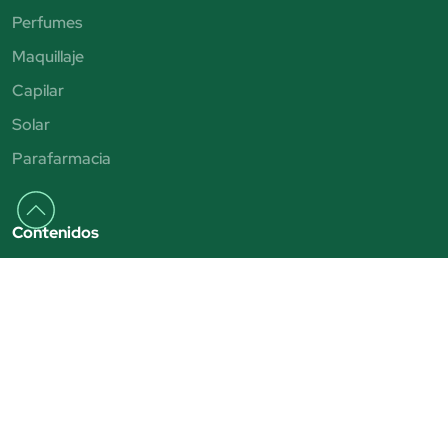
Perfumes
Maquillaje
Capilar
Solar
Parafarmacia
Contenidos
Tendencias
Consejos y tutoriales
Rebajas 2025
San Valentín
Día del Padre
Día de la Madre