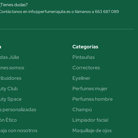
¿Tienes dudas?
Contáctanos en info@perfumeriajulia.es o llámanos a 663 687 089
a
Categorías
das Júlia
Pintauñas
énes somos
Correctores
ribuidores
Eyeliner
uty Club
Perfumes mujer
uty Space
Perfumes hombre
s personalizadas
Champú
n Ético
Limpiador facial
aja con nosotros
Maquillaje de ojos