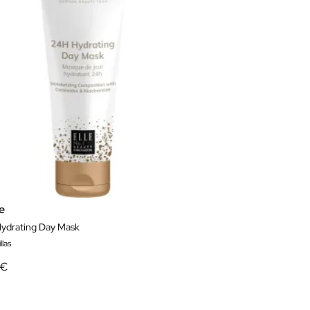
e
ydrating Day Mask
llas
 €