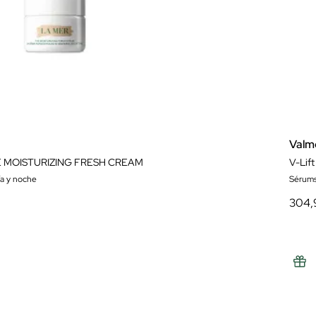
Valm
E MOISTURIZING FRESH CREAM
V-Lif
ía y noche
Sérum
304,