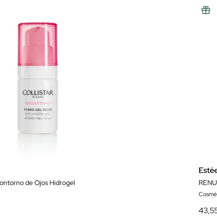
Esté
Contorno de Ojos Hidrogel
RENU
Cosméti
43,5