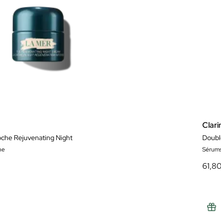
Clari
che Rejuvenating Night
Doubl
he
Sérum
61,8