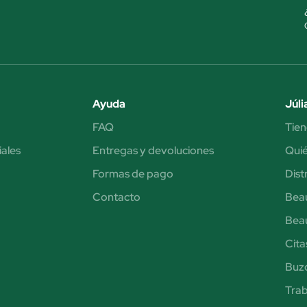
Ayuda
Júli
FAQ
Tien
iales
Entregas y devoluciones
Qui
Formas de pago
Dist
Contacto
Bea
Bea
Cita
Buzó
Trab