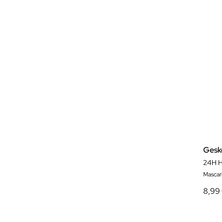
Gesk
24H H
Mascari
8,99