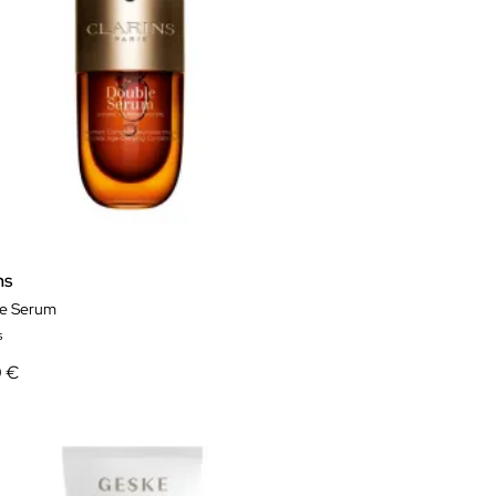
ns
e Serum
s
0 €