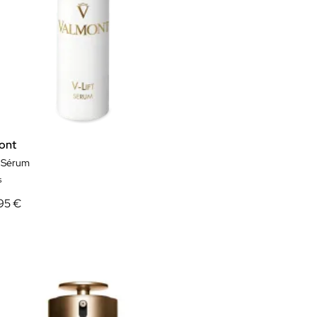
ont
t Sérum
s
95 €