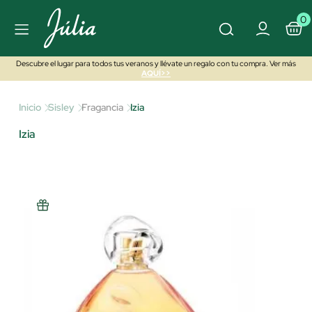
0
Descubre el lugar para todos tus veranos y llévate un regalo con tu compra. Ver más
AQUÍ>>
Inicio
Sisley
Fragancia
Izia
Izia