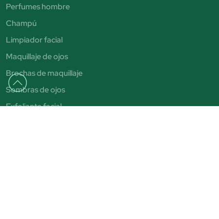
Perfumes hombre
Champú
Limpiador facial
Maquillaje de ojos
Brochas de maquillaje
Sombras de ojos
Exfoliante facial
Autobronceadores
Pintalabios
Bronceadores
Aviso legal
Condiciones de venta
Política de privacidad
Política de cookies