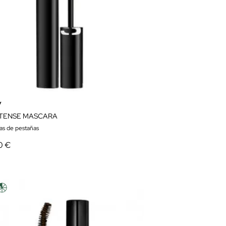
y
NTENSE MASCARA
as de pestañas
0 €