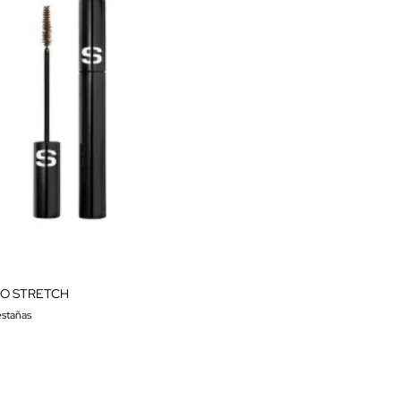
O STRETCH
stañas