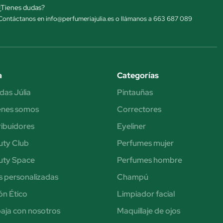
¿Tienes dudas?
Contáctanos en info@perfumeriajulia.es o llámanos a 663 687 089
a
Categorías
das Júlia
Pintauñas
énes somos
Correctores
ribuidores
Eyeliner
uty Club
Perfumes mujer
uty Space
Perfumes hombre
s personalizadas
Champú
n Ético
Limpiador facial
aja con nosotros
Maquillaje de ojos