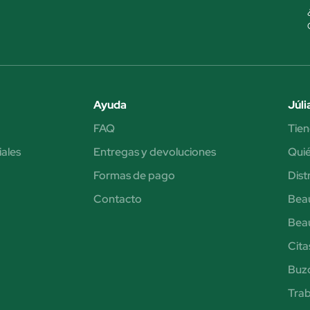
Ayuda
Júli
FAQ
Tien
iales
Entregas y devoluciones
Qui
Formas de pago
Dist
Contacto
Bea
Bea
Cita
Buzó
Trab