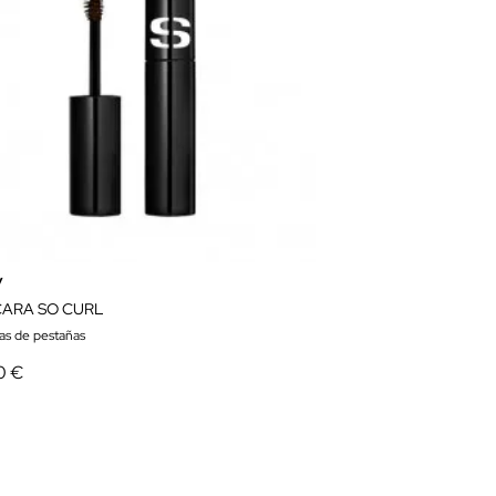
y
ARA SO CURL
as de pestañas
0 €