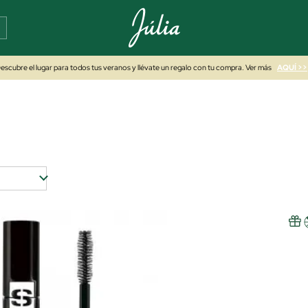
escubre el lugar para todos tus veranos y llévate un regalo con tu compra. Ver más
AQUÍ >>