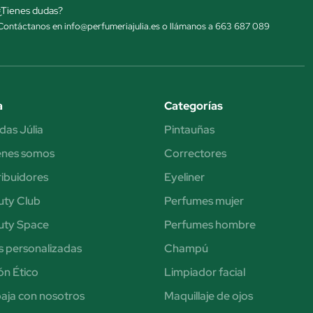
¿Tienes dudas?
Contáctanos en info@perfumeriajulia.es o llámanos a 663 687 089
a
Categorías
das Júlia
Pintauñas
énes somos
Correctores
ribuidores
Eyeliner
uty Club
Perfumes mujer
uty Space
Perfumes hombre
s personalizadas
Champú
n Ético
Limpiador facial
aja con nosotros
Maquillaje de ojos