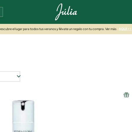
escubre el lugar para todos tus veranos y llévate un regalo con tu compra. Ver más
AQUÍ >>