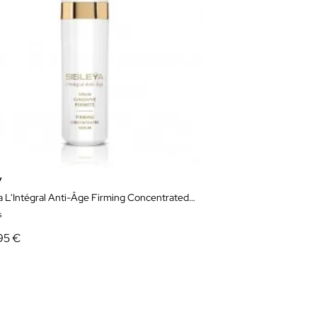
y
Sisleÿa L'Intégral Anti-Âge Firming Concentrated Serum 30 ml
s
95 €