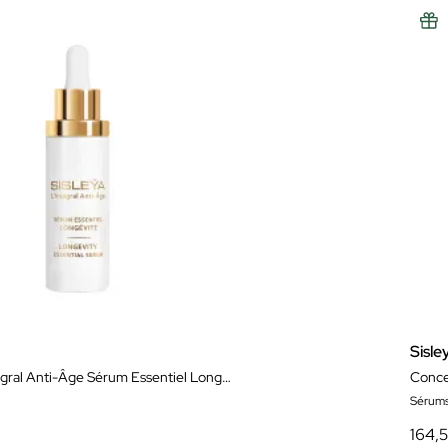
Sisle
Sisleÿa L'Intégral Anti-Âge Sérum Essentiel Longévité
Conce
Sérum
164,