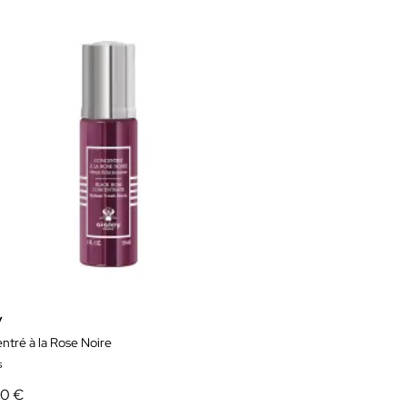
y
ntré à la Rose Noire
s
50 €