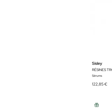
Sisley
RÉSINES T
Sérums
122,85 €