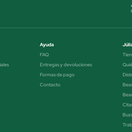
Ayuda
Júli
FAQ
Tien
iales
Entregas y devoluciones
Qui
Formas de pago
Dist
Contacto
Bea
Bea
Cita
Buzó
Trab