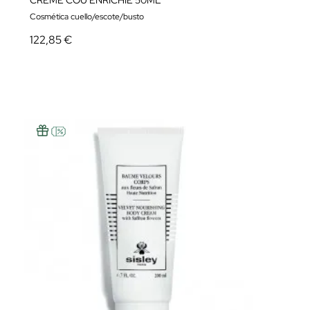
CREME COU ENRICHIE 50ML
Cosmética cuello/escote/busto
122,85 €