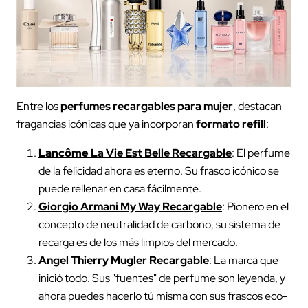
Entre los
perfumes recargables para mujer
, destacan
fragancias icónicas que ya incorporan
formato refill
:
Lancôme
La Vie Est Belle Recargable
: El perfume
de la felicidad ahora es eterno. Su frasco icónico se
puede rellenar en casa fácilmente.
Giorgio Armani My Way Recargable
: Pionero en el
concepto de neutralidad de carbono, su sistema de
recarga es de los más limpios del mercado.
Angel Thierry Mugler Recargable
: La marca que
inició todo. Sus "fuentes" de perfume son leyenda, y
ahora puedes hacerlo tú misma con sus frascos eco-