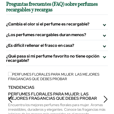
Preguntas frecuentes (FAQ) sobre perfumes
recargables y recargas
¿Cambia el olor si el perfume es recargable?
¿Los perfumes recargables duran menos?
¿Es difícil rellenar el frasco en casa?
¿Qué pasa si mi perfume favorito no tiene opción
recargable?
TENDENCIAS
T
PERFUMES FLORALES PARA MUJER: LAS
N
MEJORES FRAGANCIAS QUE DEBES PROBAR
H
Encuentra los mejores perfumes florales para mujer. Aromas
Lo
irresistibles, duraderos y elegantes. Conoce las fragancias más
mu
icónicas de las marcas más conocidas en el mercado.
fo