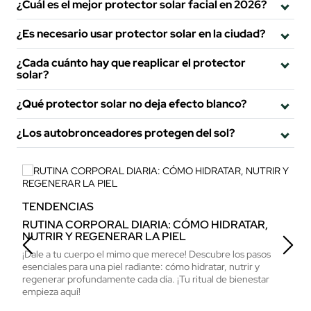
¿Cuál es el mejor protector solar facial en 2026?
¿Es necesario usar protector solar en la ciudad?
¿Cada cuánto hay que reaplicar el protector
solar?
¿Qué protector solar no deja efecto blanco?
¿Los autobronceadores protegen del sol?
TENDENCIAS
T
RUTINA CORPORAL DIARIA: CÓMO HIDRATAR,
R
NUTRIR Y REGENERAR LA PIEL
T
¡Dale a tu cuerpo el mimo que merece! Descubre los pasos
Aj
esenciales para una piel radiante: cómo hidratar, nutrir y
an
regenerar profundamente cada día. ¡Tu ritual de bienestar
pi
empieza aquí!