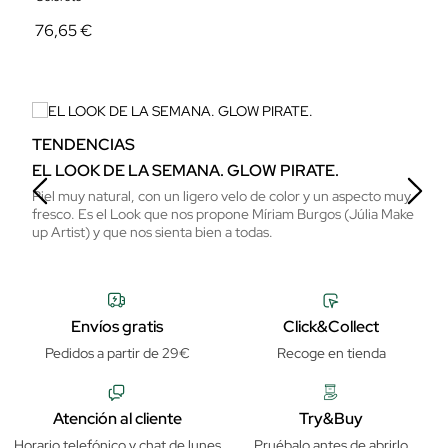
76,65 €
2
TENDENCIAS
T
EL LOOK DE LA SEMANA. GLOW PIRATE.
L
Piel muy natural, con un ligero velo de color y un aspecto muy
De
fresco. Es el Look que nos propone Míriam Burgos (Júlia Make
Ma
up Artist) y que nos sienta bien a todas.
Envíos gratis
Click&Collect
Pedidos a partir de 29€
Recoge en tienda
Atención al cliente
Try&Buy
Horario telefónico y chat de lunes
Pruébalo antes de abrirlo