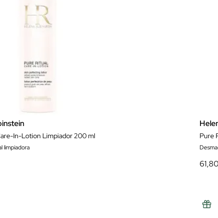
instein
Hele
Care-In-Lotion Limpiador 200 ml
Pure 
l limpiadora
Desmaq
61,8