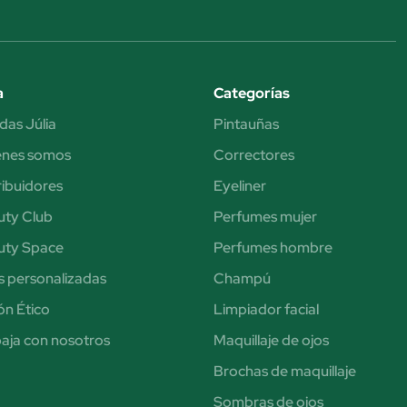
a
Categorías
das Júlia
Pintauñas
énes somos
Correctores
ribuidores
Eyeliner
uty Club
Perfumes mujer
uty Space
Perfumes hombre
s personalizadas
Champú
n Ético
Limpiador facial
aja con nosotros
Maquillaje de ojos
Brochas de maquillaje
Sombras de ojos