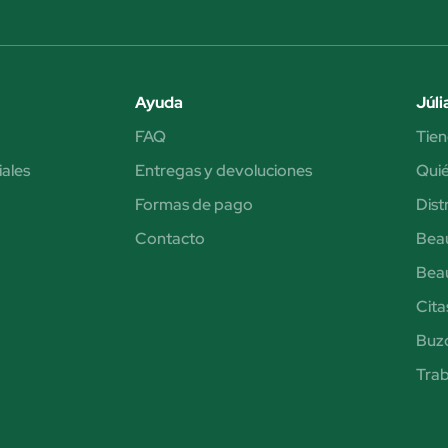
Ayuda
Júli
FAQ
Tien
iales
Entregas y devoluciones
Qui
Formas de pago
Dist
Contacto
Bea
Bea
Cita
Buzó
Trab