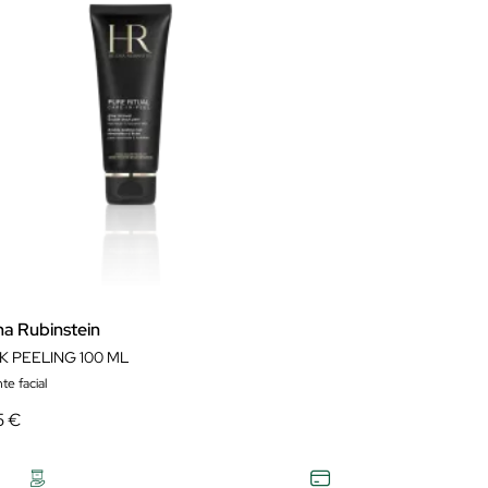
na Rubinstein
K PEELING 100 ML
nte facial
5 €