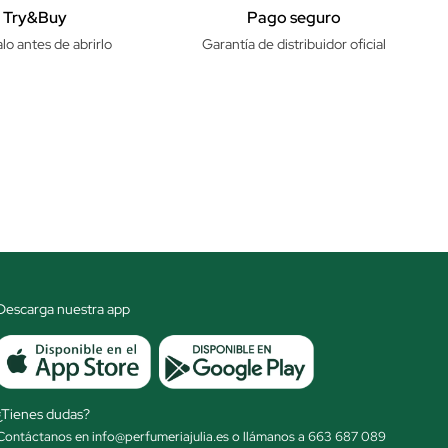
Try&Buy
Pago seguro
lo antes de abrirlo
Garantía de distribuidor oficial
Descarga nuestra app
¿Tienes dudas?
Contáctanos en info@perfumeriajulia.es o llámanos a 663 687 089