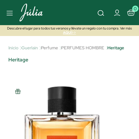
0
Descubre el lugar para todos tus veranos y llévate un regalo con tu compra. Ver más
AQUÍ>>
Inicio
Guerlain
Perfume
PERFUMES HOMBRE
Heritage
Heritage