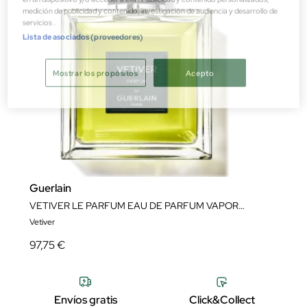
medición de publicidad y contenido, investigación de audiencia y desarrollo de
servicios .
Lista de asociados (proveedores)
Mostrar los propósitos
Acepto
Guerlain
VETIVER LE PARFUM EAU DE PARFUM VAPORIZADOR
Vetiver
97,75 €
Envíos gratis
Click&Collect