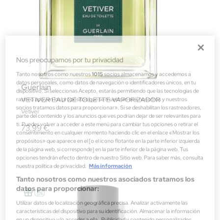
Nos preocupamos por tu privacidad
Tanto nosotros como nuestros
1015
socios almacenamos y accedemos a
datos personales, como datos de navegación o identificadores únicos, en tu
Guerlain
dispositivo. Si seleccionas Acepto, estarás permitiendo que las tecnologías de
VETIVER EAU DE TOILETTE VAPORIZADOR
rastreo apoyen los propósitos que se muestran en «nosotros y nuestros
socios tratamos datos para proporcionar». Si se deshabilitan los rastreadores,
Vetiver
parte del contenido y los anuncios que ves podrían dejar de ser relevantes para
ti. Puedes volver a acceder a este menú para cambiar tus opciones o retirar el
73,99 €
consentimiento en cualquier momento haciendo clic en el enlace «Mostrar los
propósitos» que aparece en el [o el ícono flotante en la parte inferior izquierda
de la página web, si corresponde] en la parte inferior de la página web. Tus
opciones tendrán efecto dentro de nuestro Sitio web. Para saber más, consulta
nuestra política de privacidad.
Más información
Tanto nosotros como nuestros asociados tratamos los
datos para proporcionar:
Utilizar datos de localización geográfica precisa. Analizar activamente las
características del dispositivo para su identificación. Almacenar la información
en un dispositivo y/o acceder a ella . Publicidad y contenido personalizados,