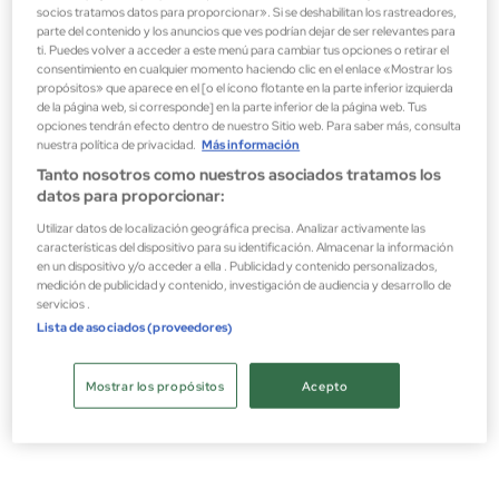
socios tratamos datos para proporcionar». Si se deshabilitan los rastreadores,
parte del contenido y los anuncios que ves podrían dejar de ser relevantes para
ti. Puedes volver a acceder a este menú para cambiar tus opciones o retirar el
consentimiento en cualquier momento haciendo clic en el enlace «Mostrar los
propósitos» que aparece en el [o el ícono flotante en la parte inferior izquierda
de la página web, si corresponde] en la parte inferior de la página web. Tus
opciones tendrán efecto dentro de nuestro Sitio web. Para saber más, consulta
nuestra política de privacidad.
Más información
Tanto nosotros como nuestros asociados tratamos los
datos para proporcionar:
Utilizar datos de localización geográfica precisa. Analizar activamente las
características del dispositivo para su identificación. Almacenar la información
en un dispositivo y/o acceder a ella . Publicidad y contenido personalizados,
medición de publicidad y contenido, investigación de audiencia y desarrollo de
servicios .
Clinique
Lista de asociados (proveedores)
SUPERDEFENSE NIGHT 3/4 50ML
Crema de noche
Mostrar los propósitos
Acepto
45,82 €