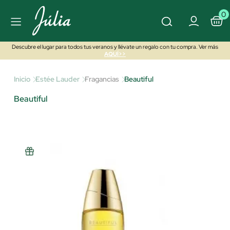
0
Descubre el lugar para todos tus veranos y llévate un regalo con tu compra. Ver más
AQUÍ>>
Inicio
Estée Lauder
Fragancias
Beautiful
Beautiful