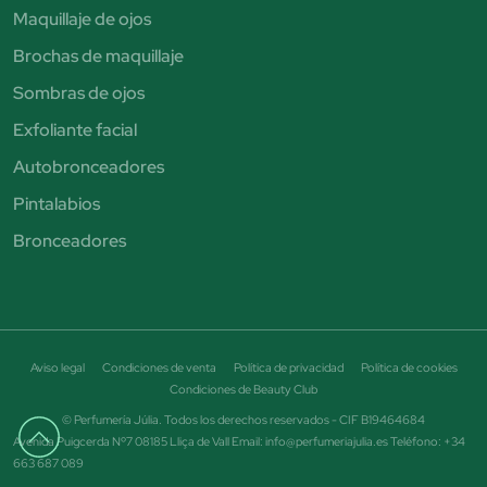
Maquillaje de ojos
Brochas de maquillaje
Sombras de ojos
Exfoliante facial
Autobronceadores
Pintalabios
Bronceadores
Aviso legal
Condiciones de venta
Política de privacidad
Política de cookies
Condiciones de Beauty Club
© Perfumería Júlia. Todos los derechos reservados - CIF B19464684
Avenida Puigcerda Nº7 08185 Lliça de Vall Email: info@perfumeriajulia.es Teléfono: +34
663 687 089