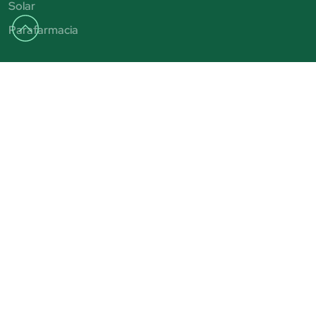
Solar
Parafarmacia
Contenidos
Tendencias
Consejos y tutoriales
Rebajas 2025
San Valentín
Día del Padre
Día de la Madre
Black Friday
Ayuda