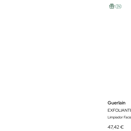
Guerlain
EXFOLIANT
Limpiador Facia
47,42 €