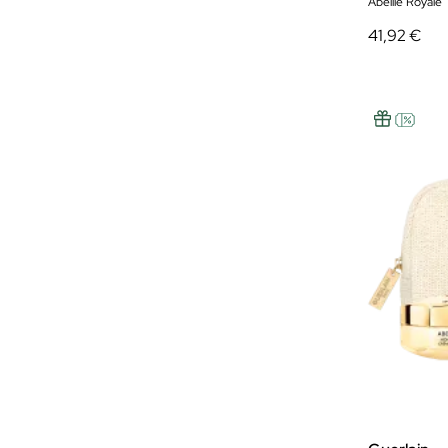
Abeille Royale
41,92 €