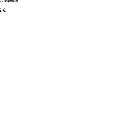
ée Impériale
2 €