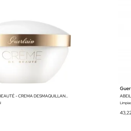
Guer
CRÈME DE BEAUTÉ - CREMA DESMAQUILLANTE 200ML
ABEI
l
Limpiad
43,2