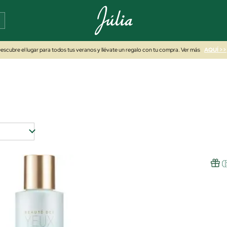
escubre el lugar para todos tus veranos y llévate un regalo con tu compra. Ver más
AQUÍ >>