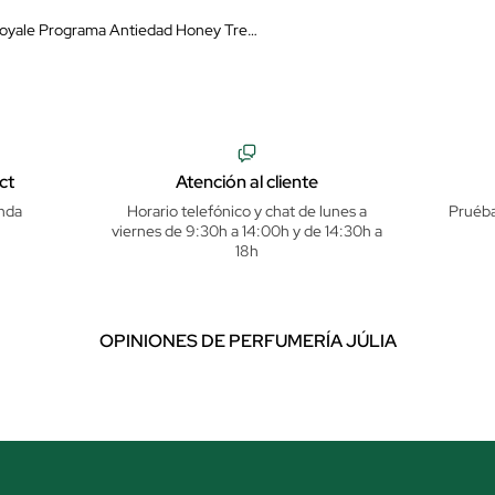
Set Abeille Royale Programa Antiedad Honey Treatment Crema de Día
ct
Atención al cliente
nda
Horario telefónico y chat de lunes a
Pruéba
viernes de 9:30h a 14:00h y de 14:30h a
18h
OPINIONES DE PERFUMERÍA JÚLIA