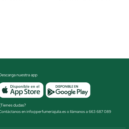
Descarga nuestra app
¿Tienes dudas?
Contáctanos en info@perfumeriajulia.es o llámanos a 663 687 089