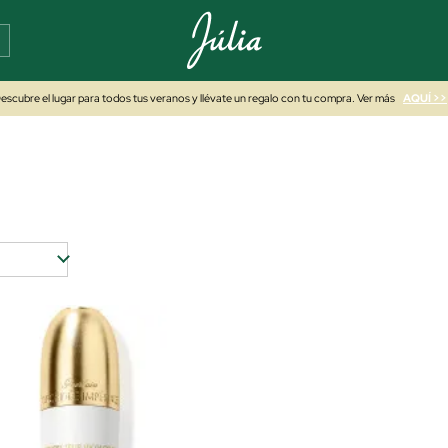
escubre el lugar para todos tus veranos y llévate un regalo con tu compra. Ver más
AQUÍ >>