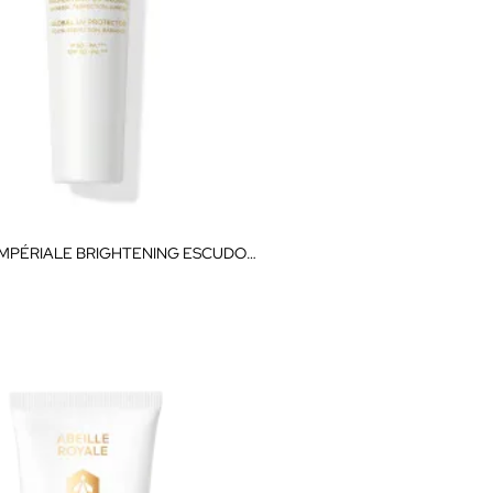
ORCHIDÉE IMPÉRIALE BRIGHTENING ESCUDO PROTECTOR UV GLOBAL 30ML