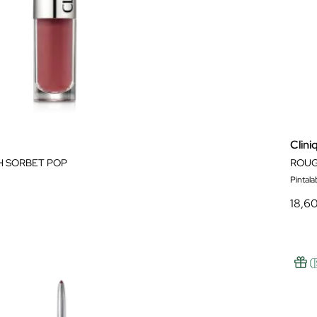
Clini
H SORBET POP
ROUG
Pintala
18,6