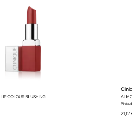
Clini
 LIP COLOUR BLUSHING
ALMO
Pintala
21,12