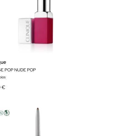
que
E POP NUDE POP
bios
0 €