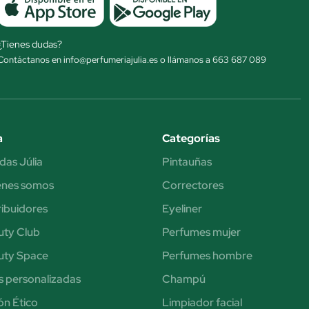
¿Tienes dudas?
Contáctanos en info@perfumeriajulia.es o llámanos a 663 687 089
a
Categorías
das Júlia
Pintauñas
énes somos
Correctores
ribuidores
Eyeliner
uty Club
Perfumes mujer
uty Space
Perfumes hombre
s personalizadas
Champú
n Ético
Limpiador facial