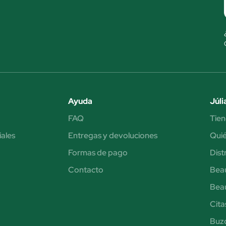
Ayuda
Júli
FAQ
Tien
iales
Entregas y devoluciones
Qui
Formas de pago
Dist
Contacto
Bea
Bea
Cita
Buzó