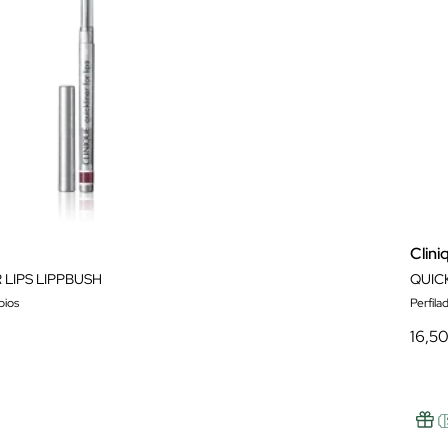
Clini
 LIPS LIPPBUSH
QUIC
bios
Perfila
16,5