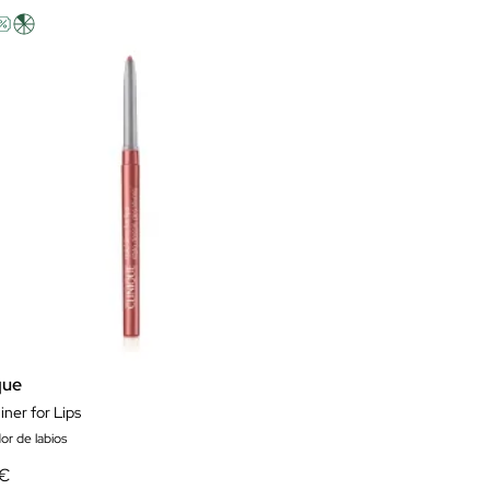
que
iner for Lips
dor de labios
 €