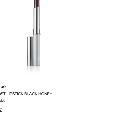
que
ST LIPSTICK BLACK HONEY
bios
 €