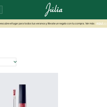
escubre el lugar para todos tus veranos y llévate un regalo con tu compra. Ver más
AQUÍ >>