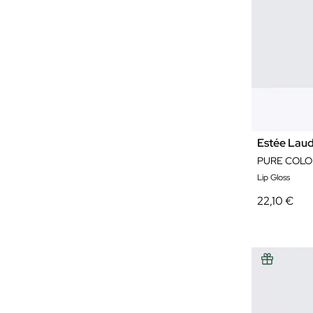
Estée Lau
Lip Gloss
22,10 €