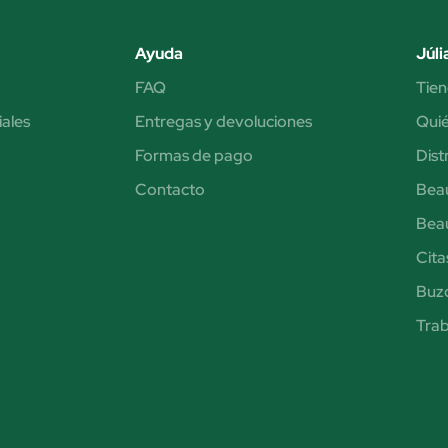
Ayuda
Júli
FAQ
Tien
iales
Entregas y devoluciones
Qui
Formas de pago
Dist
Contacto
Bea
Bea
Cita
Buzó
Trab