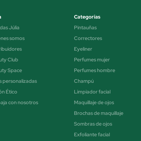
a
Categorías
das Júlia
Pintauñas
énes somos
Correctores
ribuidores
Eyeliner
uty Club
Perfumes mujer
uty Space
Perfumes hombre
s personalizadas
Champú
n Ético
Limpiador facial
aja con nosotros
Maquillaje de ojos
Brochas de maquillaje
Sombras de ojos
Exfoliante facial