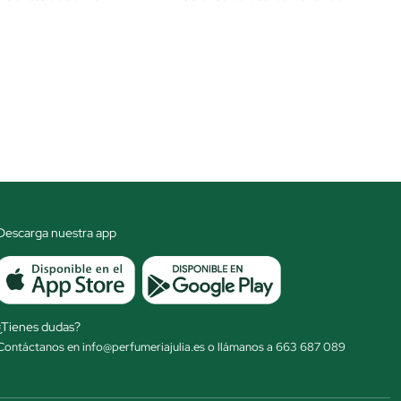
Descarga nuestra app
¿Tienes dudas?
Contáctanos en info@perfumeriajulia.es o llámanos a 663 687 089