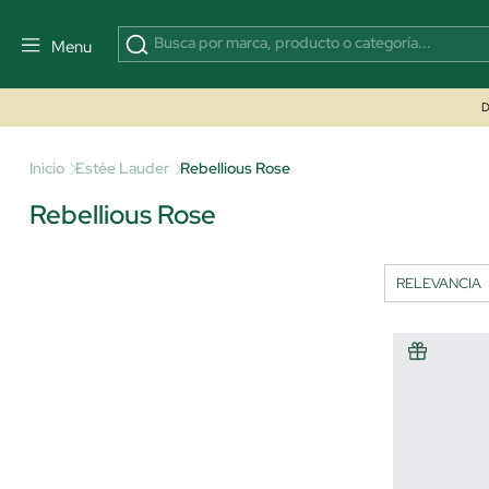
Menu
D
Inicio
Estée Lauder
Rebellious Rose
Rebellious Rose