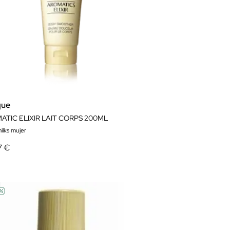
que
ATIC ELIXIR LAIT CORPS 200ML
ilks mujer
7 €