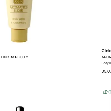
Clini
LIXIR BAIN 200 ML
AROM
Body m
36,0