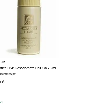
que
tics Elixir Desodorante Roll-On 75 ml
rante mujer
0 €