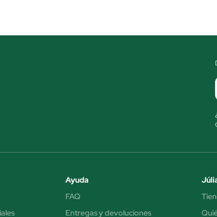
Ayuda
Júli
FAQ
Tien
iales
Entregas y devoluciones
Qui