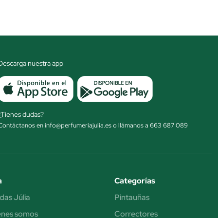
Descarga nuestra app
¿Tienes dudas?
Contáctanos en info@perfumeriajulia.es o llámanos a 663 687 089
a
Categorías
das Júlia
Pintauñas
énes somos
Correctores