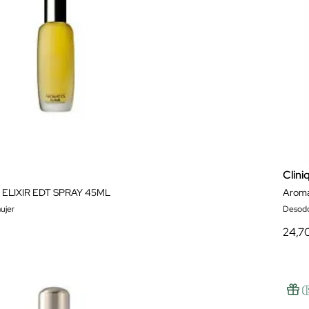
Clini
ELIXIR EDT SPRAY 45ML
Aroma
ujer
Desodo
24,7