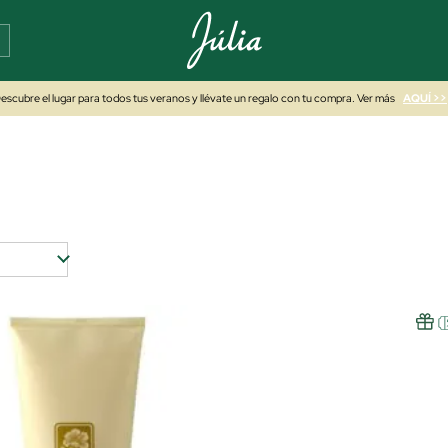
escubre el lugar para todos tus veranos y llévate un regalo con tu compra. Ver más
AQUÍ >>