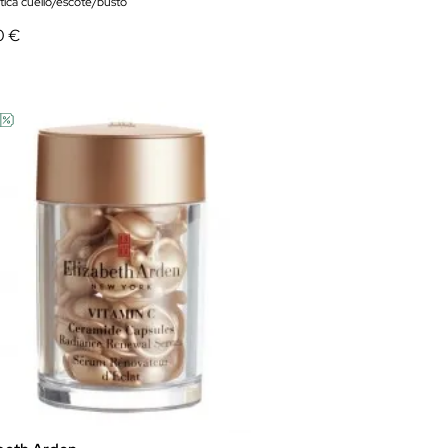
ica cuello/escote/busto
0 €