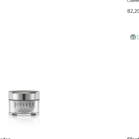
Cosmét
82,2