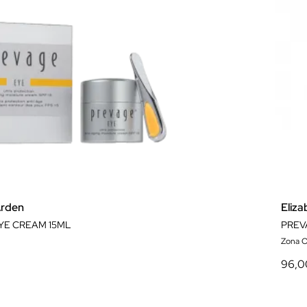
Arden
Eliz
YE CREAM 15ML
PREV
Zona O
96,0