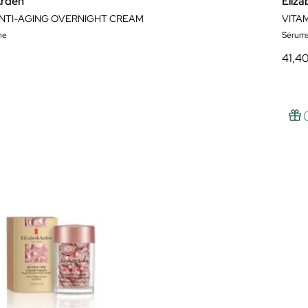
Arden
Eliz
NTI-AGING OVERNIGHT CREAM
he
Sérum
41,4