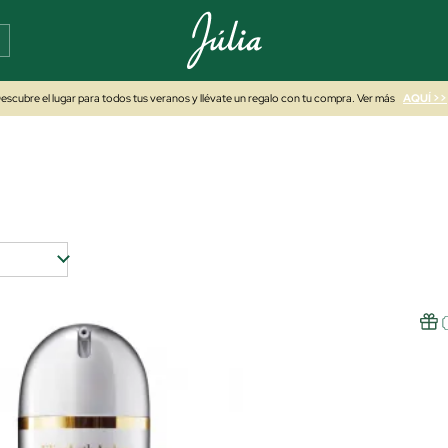
escubre el lugar para todos tus veranos y llévate un regalo con tu compra. Ver más
AQUÍ >>