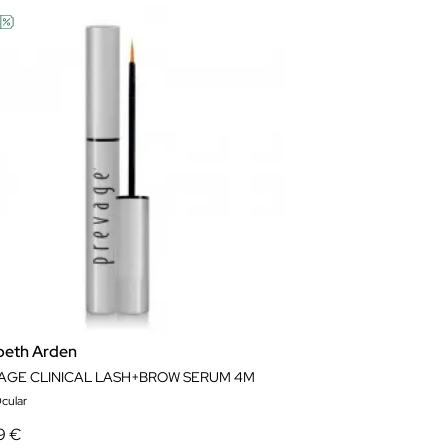
abeth Arden
AGE CLINICAL LASH+BROW SERUM 4M
cular
9 €