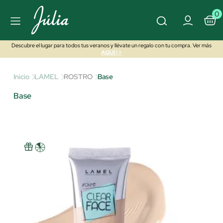
0
Descubre el lugar para todos tus veranos y llévate un regalo con tu compra. Ver más
AQUÍ>>
Inicio
LAMEL
ROSTRO
Base
Base