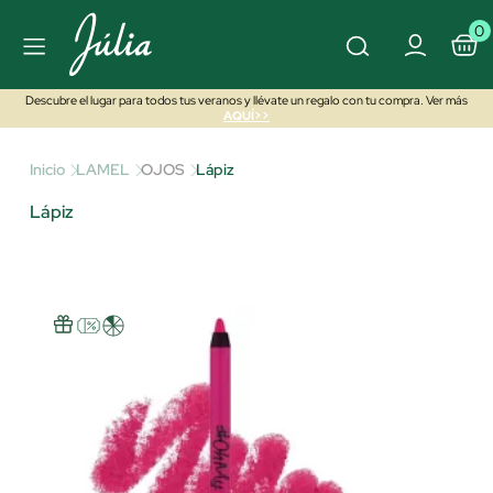
0
Descubre el lugar para todos tus veranos y llévate un regalo con tu compra. Ver más
AQUÍ>>
Inicio
LAMEL
OJOS
Lápiz
Lápiz