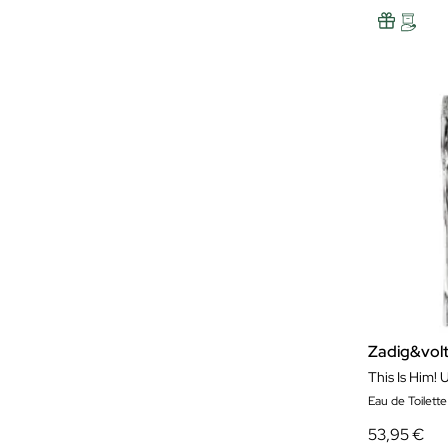
Zadig&volt
This Is Him! 
Eau de Toilett
53,95 €