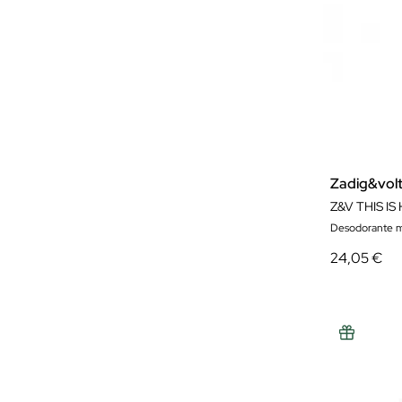
Zadig&volt
Z&V THIS I
Desodorante m
24,05 €