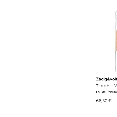
Zadig&volt
This Is Her!
Eau de Parfum
66,30 €