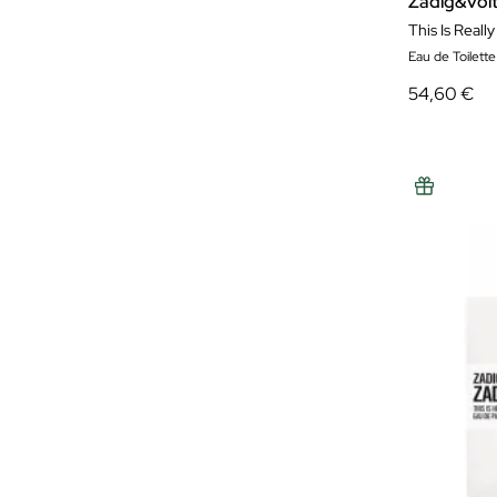
Zadig&volt
This Is Reall
Eau de Toilett
54,60 €