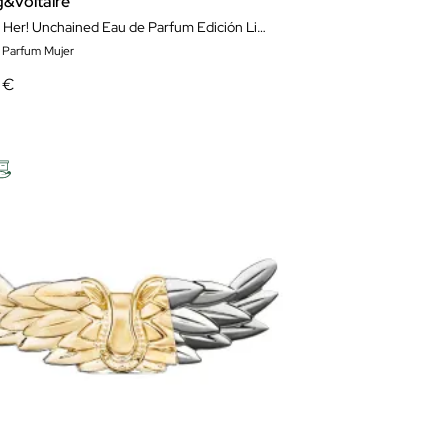
g&voltaire
This Is Her! Unchained Eau de Parfum Edición Limitada
 Parfum Mujer
 €