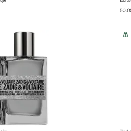
ujer
Eau de
50,0