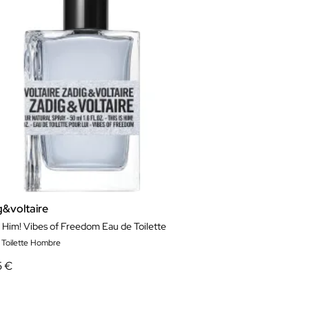
g&voltaire
s Him! Vibes of Freedom Eau de Toilette
 Toilette Hombre
5 €