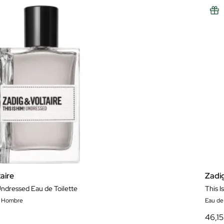
aire
Zadi
Undressed Eau de Toilette
This 
e Hombre
Eau de
46,15