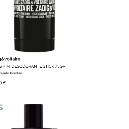
g&voltaire
 IS HIM! DESODORANTE STICK 75GR
orante hombre
0 €