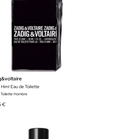
g&voltaire
s Him! Eau de Toilette
 Toilette Hombre
5 €