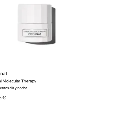
nat
al Molecular Therapy
ientos día y noche
5 €