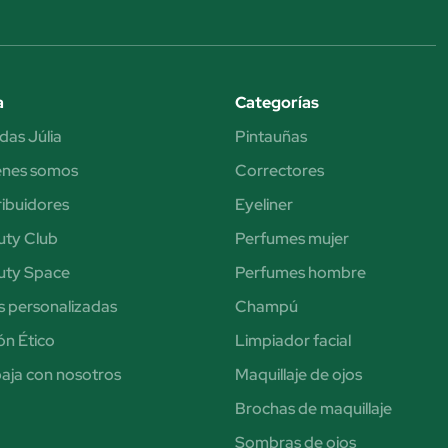
a
Categorías
das Júlia
Pintauñas
énes somos
Correctores
ribuidores
Eyeliner
uty Club
Perfumes mujer
uty Space
Perfumes hombre
s personalizadas
Champú
n Ético
Limpiador facial
aja con nosotros
Maquillaje de ojos
Brochas de maquillaje
Sombras de ojos