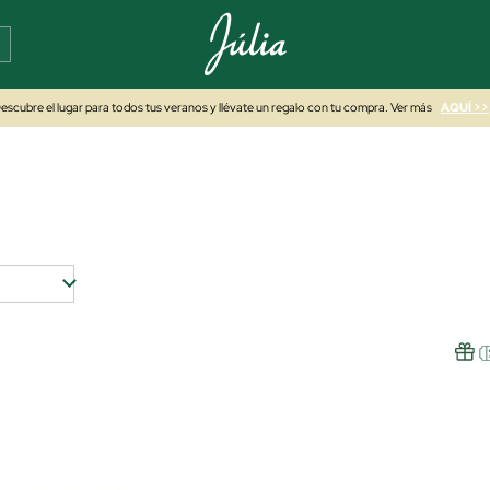
escubre el lugar para todos tus veranos y llévate un regalo con tu compra. Ver más
AQUÍ >>