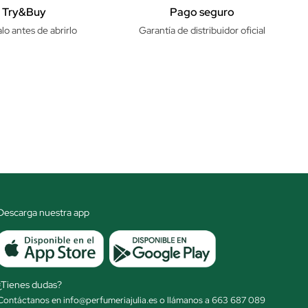
Try&Buy
Pago seguro
lo antes de abrirlo
Garantía de distribuidor oficial
Descarga nuestra app
¿Tienes dudas?
Contáctanos en info@perfumeriajulia.es o llámanos a 663 687 089