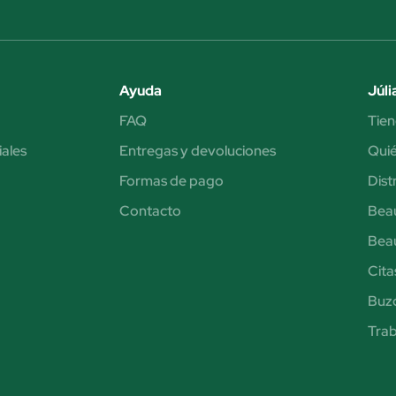
Ayuda
Júli
FAQ
Tien
iales
Entregas y devoluciones
Qui
Formas de pago
Dist
Contacto
Bea
Bea
Cita
Buzó
Trab