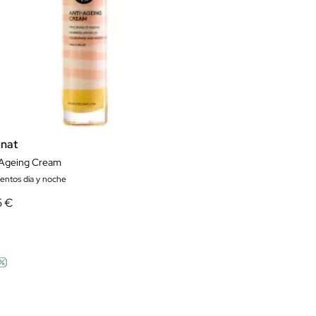
nat
 Ageing Cream
ientos día y noche
5 €