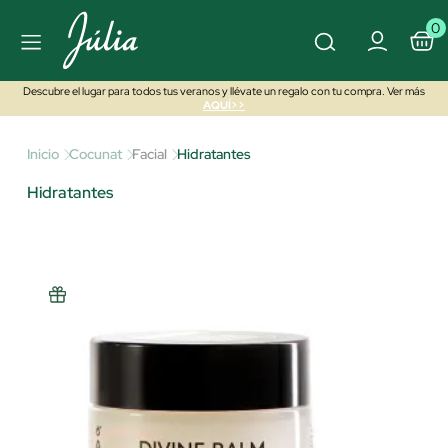
0
Descubre el lugar para todos tus veranos y llévate un regalo con tu compra. Ver más
AQUÍ>>
Inicio
Cocunat
Facial
Hidratantes
Hidratantes