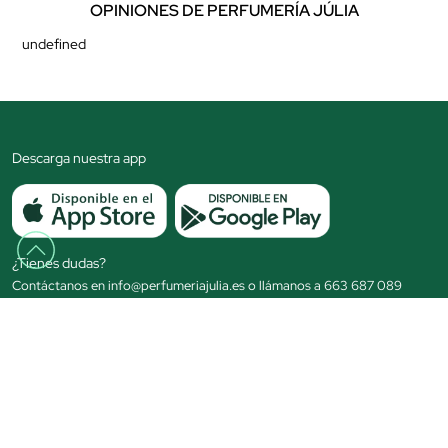
OPINIONES DE PERFUMERÍA JÚLIA
undefined
Descarga nuestra app
¿Tienes dudas?
Contáctanos en info@perfumeriajulia.es o llámanos a 663 687 089
Tiendas
Marcas