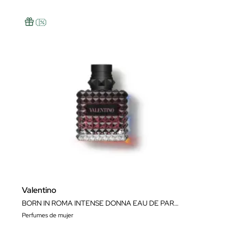
Valentino
BORN IN ROMA INTENSE DONNA EAU DE PARFUM
Perfumes de mujer