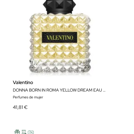
Valentino
DONNA BORN IN ROMA YELLOW DREAM EAU DE PARFUM
Perfumes de mujer
41,81 €