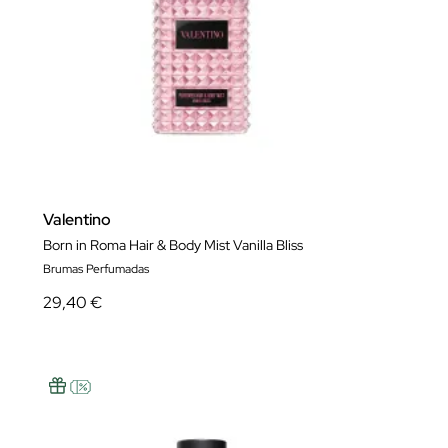
Valentino
Born in Roma Hair & Body Mist Vanilla Bliss
Brumas Perfumadas
29,40 €