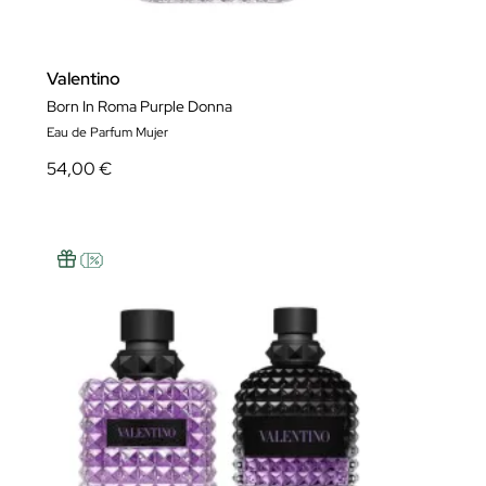
Valentino
Born In Roma Purple Donna
Eau de Parfum Mujer
54,00 €