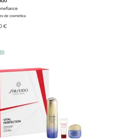
eido
enefiance
es de cosmética
0 €