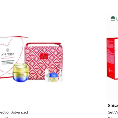
Shis
rfection Advanced
Set V