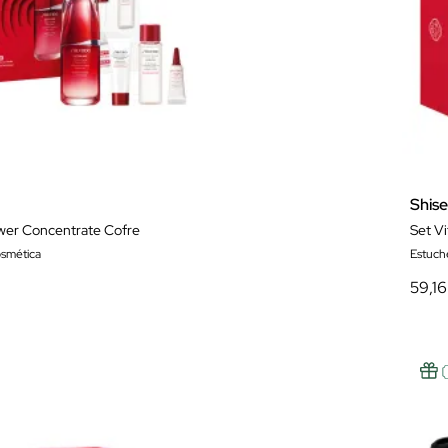
Shis
wer Concentrate Cofre
Set V
osmética
Estuch
59,16