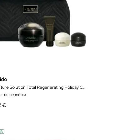
eido
Set Future Solution Total Regenerating Holiday Crema
es de cosmética
2 €