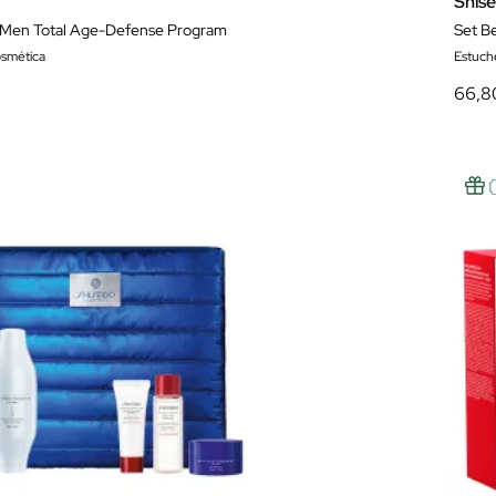
Shis
o Men Total Age-Defense Program
Set B
osmética
Estuch
66,8