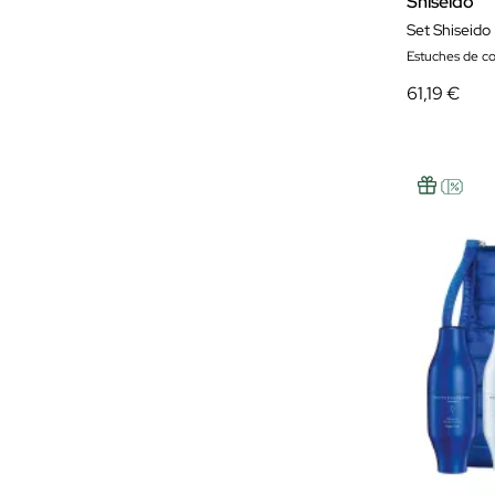
Shiseido
Set Shiseid
Estuches de c
61,19 €