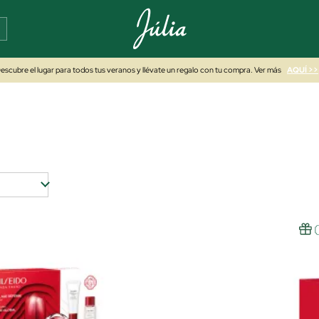
escubre el lugar para todos tus veranos y llévate un regalo con tu compra. Ver más
AQUÍ >>