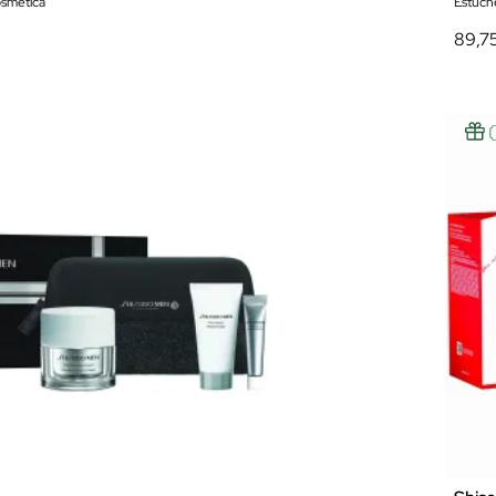
osmética
Estuch
89,7