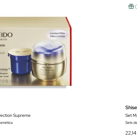
Shis
rfection Supreme
Set M
osmética
Sets de
22,14