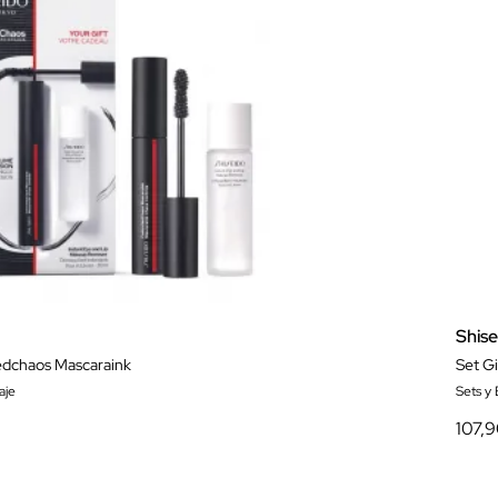
Shis
edchaos Mascaraink
Set G
aje
Sets y
107,