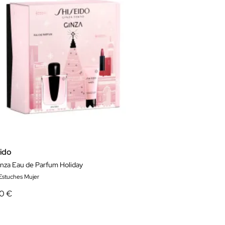
eido
inza Eau de Parfum Holiday
 Estuches Mujer
90 €