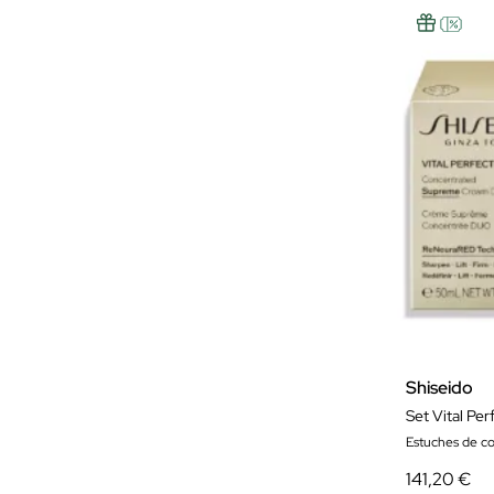
Shiseido
Set Vital Pe
Estuches de c
141,20 €