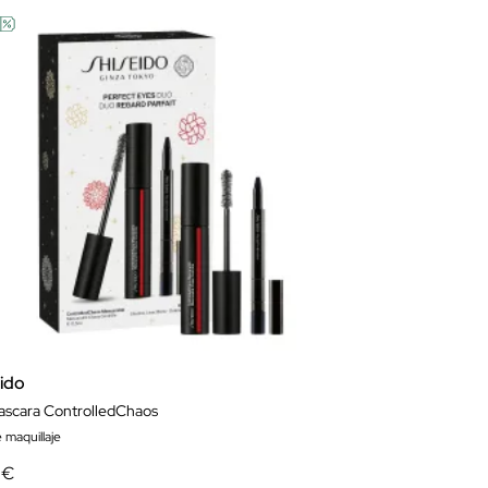
eido
ascara ControlledChaos
 maquillaje
 €