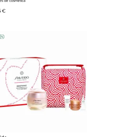
es de cosmética
5 €