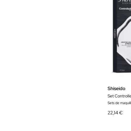
Shiseido
Set Controll
Sets de maquill
22,14 €