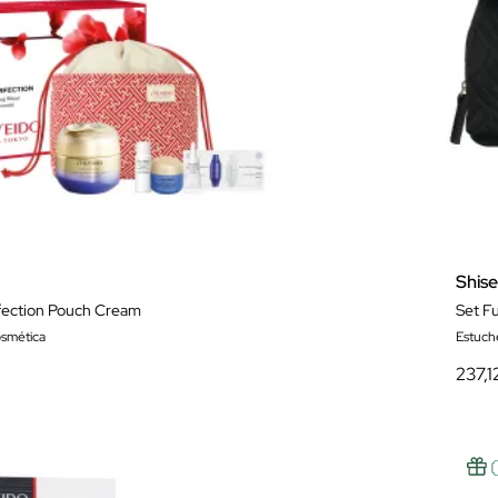
Shis
rfection Pouch Cream
osmética
Estuch
237,1