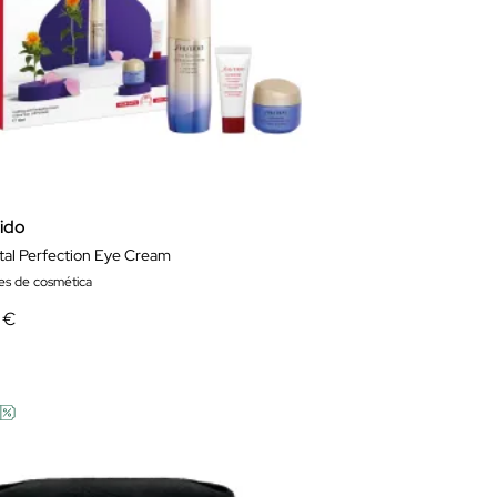
eido
ital Perfection Eye Cream
es de cosmética
 €