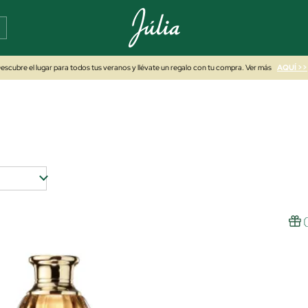
escubre el lugar para todos tus veranos y llévate un regalo con tu compra. Ver más
AQUÍ >>