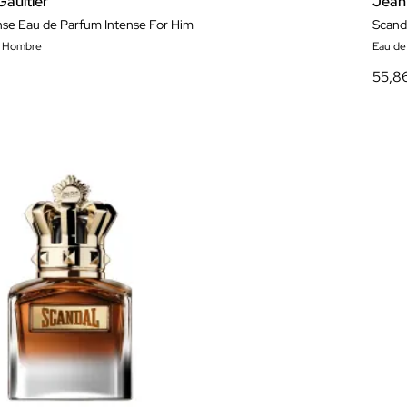
Gaultier
Jean 
nse Eau de Parfum Intense For Him
Scand
m Hombre
Eau de
55,8