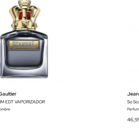
Gaultier
Jean 
IM EDT VAPORIZADOR
So Sc
hombre
Perfum
46,9