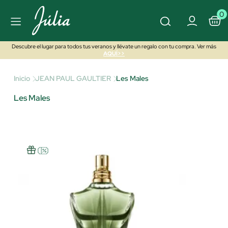
0
Descubre el lugar para todos tus veranos y llévate un regalo con tu compra. Ver más
AQUÍ>>
Inicio
JEAN PAUL GAULTIER
Les Males
Les Males