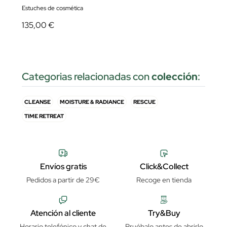
Estuches de cosmética
135,00 €
Categorias relacionadas con
colección
:
CLEANSE
MOISTURE & RADIANCE
RESCUE
TIME RETREAT
Envíos gratis
Click&Collect
Pedidos a partir de 29€
Recoge en tienda
Atención al cliente
Try&Buy
Horario telefónico y chat de
Pruébalo antes de abrirlo