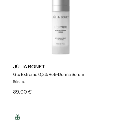
JÚLIA BONET
Gtx Extreme 0,3% Reti-Derma Serum
Sérums
89,00 €