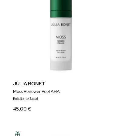
JÚLIA BONET
Moss Renewer Peel AHA
Exfoliante facial
45,00 €