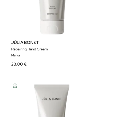
JÚLIA BONET
Repairing Hand Cream
Manos
28,00 €