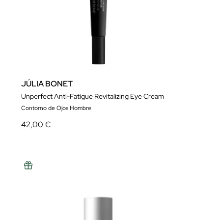
JÚLIA BONET
Unperfect Anti-Fatigue Revitalizing Eye Cream
Contorno de Ojos Hombre
42,00 €