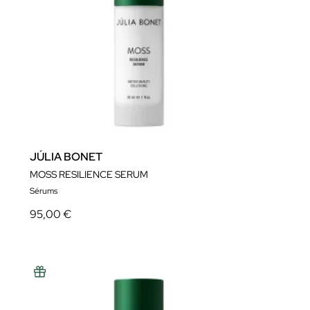
JÚLIA BONET
MOSS RESILIENCE SERUM
Sérums
95,00 €