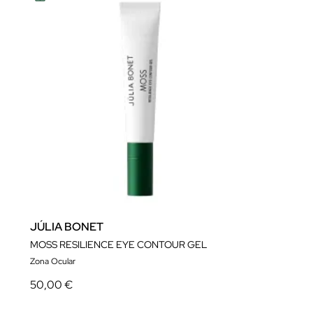
JÚLIA BONET
MOSS RESILIENCE EYE CONTOUR GEL
Zona Ocular
50,00 €