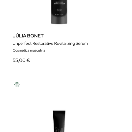
JÚLIA BONET
Unperfect Restorative Revitalizing Sérum
Cosmética masculina
55,00 €