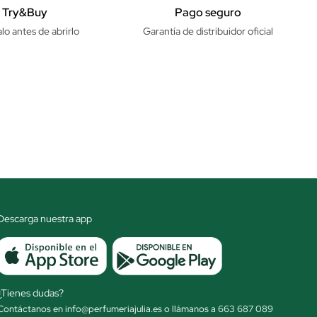
Try&Buy
Pago seguro
lo antes de abrirlo
Garantía de distribuidor oficial
Descarga nuestra app
¿Tienes dudas?
Contáctanos en info@perfumeriajulia.es o llámanos a 663 687 089