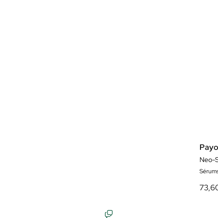
Payo
Neo-
Sérum
73,6