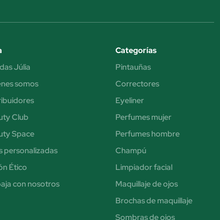
a
Categorías
das Júlia
Pintauñas
énes somos
Correctores
ribuidores
Eyeliner
uty Club
Perfumes mujer
uty Space
Perfumes hombre
s personalizadas
Champú
n Ético
Limpiador facial
aja con nosotros
Maquillaje de ojos
Brochas de maquillaje
Sombras de ojos