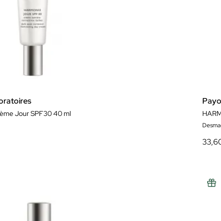
ratoires
Payo
ème Jour SPF30 40 ml
HARM
Desmaq
33,6