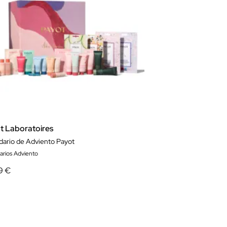
t Laboratoires
dario de Adviento Payot
arios Adviento
9 €