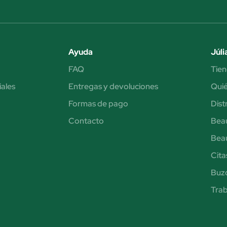
Ayuda
Júli
FAQ
Tien
iales
Entregas y devoluciones
Qui
Formas de pago
Dist
Contacto
Bea
Bea
Cita
Buzó
Trab