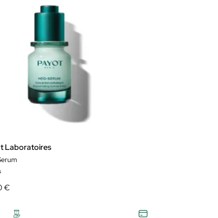
t Laboratoires
Serum
s
0 €