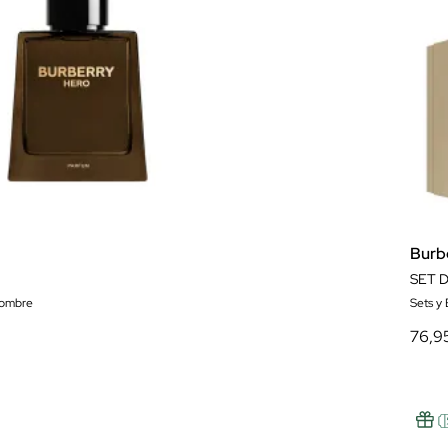
Burb
hombre
Sets y
76,9