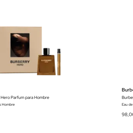
Burb
y Hero Parfum para Hombre
Burbe
es Hombre
Eau d
98,0