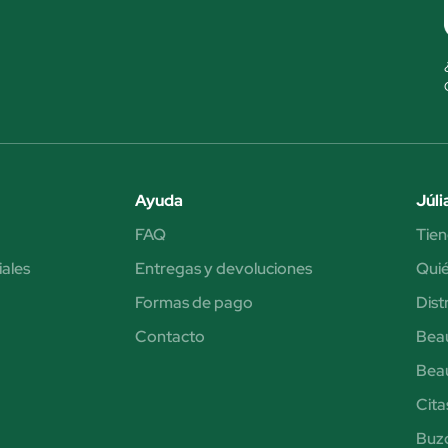
Ayuda
Júli
FAQ
Tien
iales
Entregas y devoluciones
Qui
Formas de pago
Dist
Contacto
Bea
Bea
Cita
Buzó