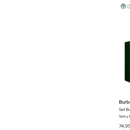
Burb
Set B
Sets y
74,9