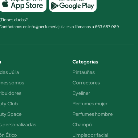
¿Tienes dudas?
Contáctanos en info@perfumeriajulia.es o llámanos a 663 687 089
a
Categorías
das Júlia
Pintauñas
énes somos
Correctores
ribuidores
Eyeliner
uty Club
Perfumes mujer
uty Space
Perfumes hombre
s personalizadas
Champú
n Ético
Limpiador facial