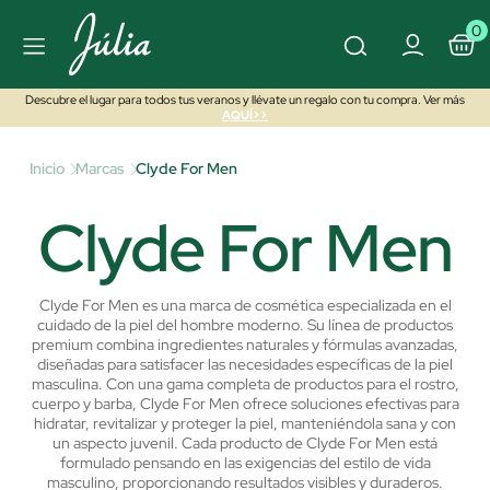
0
Descubre el lugar para todos tus veranos y llévate un regalo con tu compra. Ver más
AQUÍ>>
Inicio
Marcas
Clyde For Men
Clyde For Men
Clyde For Men es una marca de cosmética especializada en el
cuidado de la piel del hombre moderno. Su línea de productos
premium combina ingredientes naturales y fórmulas avanzadas,
diseñadas para satisfacer las necesidades específicas de la piel
masculina. Con una gama completa de productos para el rostro,
cuerpo y barba, Clyde For Men ofrece soluciones efectivas para
hidratar, revitalizar y proteger la piel, manteniéndola sana y con
un aspecto juvenil.
Cada producto de Clyde For Men está
formulado pensando en las exigencias del estilo de vida
masculino, proporcionando resultados visibles y duraderos.