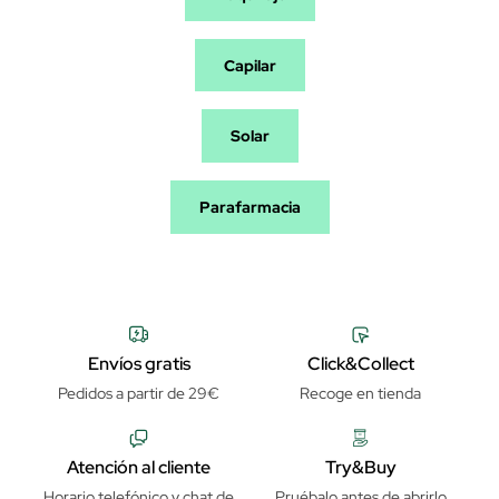
Capilar
Solar
Parafarmacia
Envíos gratis
Click&Collect
Pedidos a partir de 29€
Recoge en tienda
Atención al cliente
Try&Buy
Horario telefónico y chat de
Pruébalo antes de abrirlo