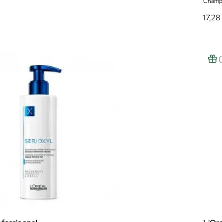
Champ
17,28