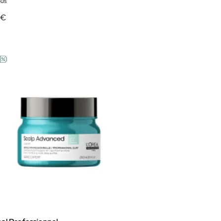
ús
 €