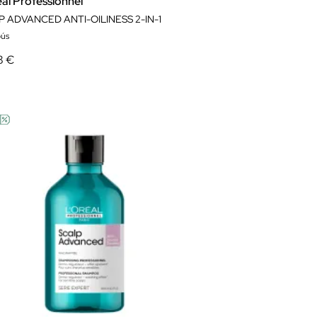
al Professionnel
P ADVANCED ANTI-OILINESS 2-IN-1
ús
8 €