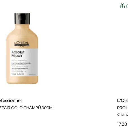
ofessionnel
L'Ore
EPAIR GOLD CHAMPÚ 300ML
PRO 
Champ
17,28