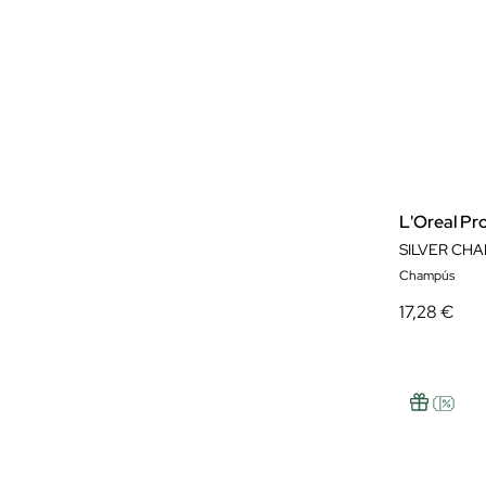
L'Oreal Pr
SILVER CH
Champús
17,28 €