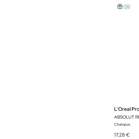
L'Oreal Pr
ABSOLUT R
Champús
17,28 €