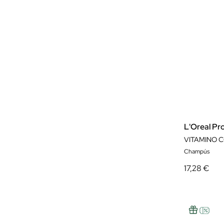
L'Oreal Pr
VITAMINO 
Champús
17,28 €