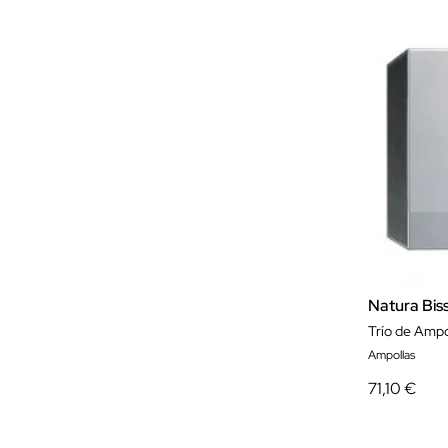
Natura Bis
Ampollas
71,10 €