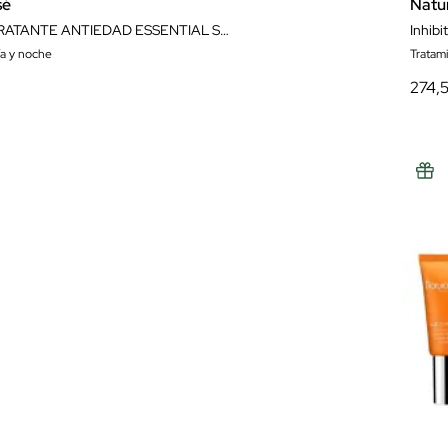
sé
Natu
CREMA HIDRATANTE ANTIEDAD ESSENTIAL SHOCK INTENSE CREAM 75 ML NATURA BISSÉ
Inhibi
ía y noche
Tratam
274,