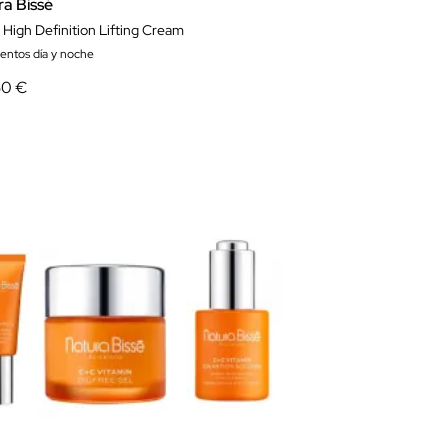
ra Bissé
t High Definition Lifting Cream
ientos día y noche
50 €