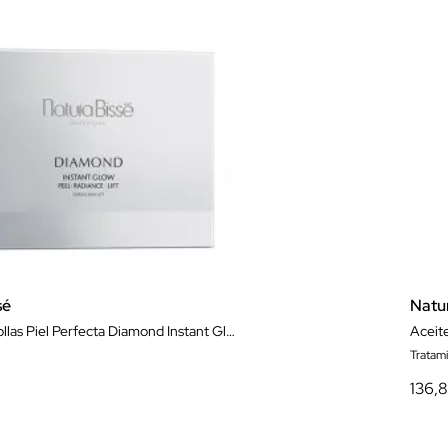
sé
Natu
Trío de Ampollas Piel Perfecta Diamond Instant Glow 4 Tratamientos
Aceit
Tratam
136,