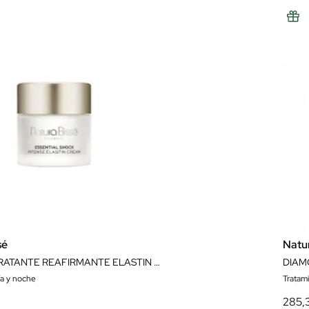
sé
Natu
CREMA HIDRATANTE REAFIRMANTE ELASTIN REFIRMING CREAM 75 ML NATURA BISSÉ
DIAM
ía y noche
Tratam
285,