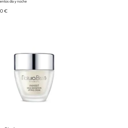
ientos día y noche
50 €