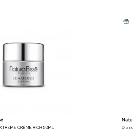
sé
Natu
XTREME CRÈME RICH 50ML
Diamo