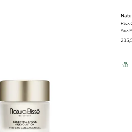
Natu
Pack 
Pack P
285,