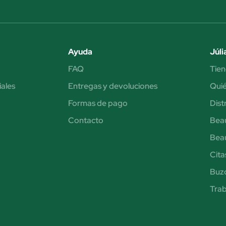
Ayuda
Júli
FAQ
Tien
iales
Entregas y devoluciones
Qui
Formas de pago
Dist
Contacto
Bea
Bea
Cita
Buzó
Trab