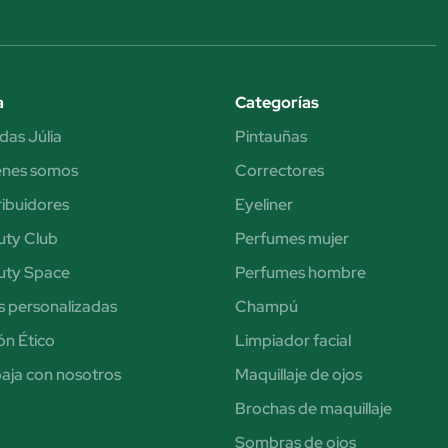
a
Categorías
das Júlia
Pintauñas
énes somos
Correctores
ribuidores
Eyeliner
uty Club
Perfumes mujer
uty Space
Perfumes hombre
s personalizadas
Champú
n Ético
Limpiador facial
aja con nosotros
Maquillaje de ojos
Brochas de maquillaje
Sombras de ojos