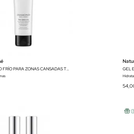
sé
Natu
GEL EFECTO FRÍO PARA ZONAS CANSADAS THE CRYO GEL 150 ML NATURA BISSÉ
rnas
Hidrat
54,0