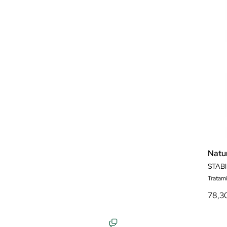
Natu
STAB
Tratam
78,3