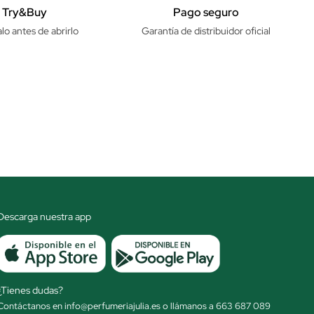
Try&Buy
Pago seguro
lo antes de abrirlo
Garantía de distribuidor oficial
Descarga nuestra app
¿Tienes dudas?
Contáctanos en info@perfumeriajulia.es o llámanos a 663 687 089