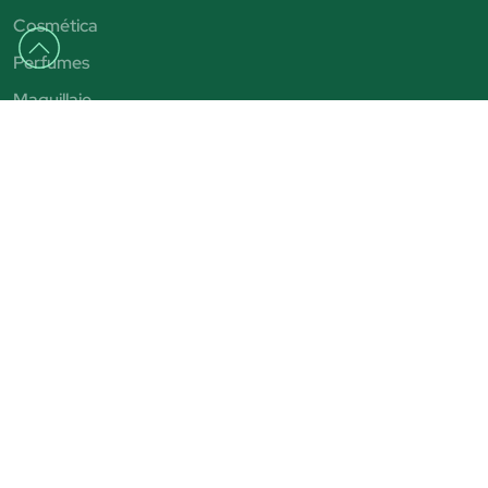
Cosmética
Perfumes
Maquillaje
Capilar
Solar
Parafarmacia
Contenidos
Tendencias
Consejos y tutoriales
Rebajas 2025
San Valentín
Día del Padre