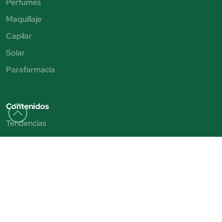
Perfumes
Maquillaje
Capilar
Solar
Parafarmacia
Contenidos
Tendencias
Consejos y tutoriales
Rebajas 2025
San Valentín
Día del Padre
Día de la Madre