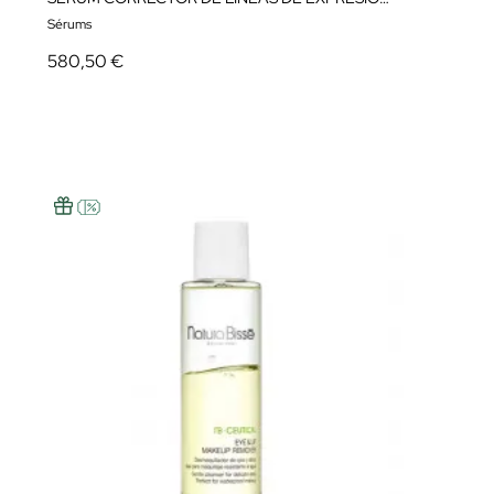
Sérums
580,50 €