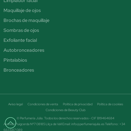
Limpiador facial
Maquillaje de ojos
Brochas de maquillaje
Sombras de ojos
Exfoliante facial
Autobronceadores
Pintalabios
Bronceadores
Aviso legal
Condiciones de venta
Política de privacidad
Política de cookies
Condiciones de Beauty Club
© Perfumería Júlia. Todos los derechos reservados - CIF B19464684
Avenida Puigcerda Nº7 08185 Lliça de Vall Email: info@perfumeriajulia.es Teléfono: +34
663 687 089