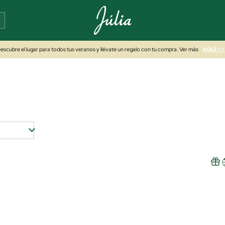
escubre el lugar para todos tus veranos y llévate un regalo con tu compra. Ver más
AQUÍ >>