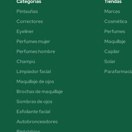
Categorías
Tiendas
Pintauñas
Marcas
Correctores
Cosmética
Eyeliner
Perfumes
Perfumes mujer
Maquillaje
Perfumes hombre
Capilar
Champú
Solar
Limpiador facial
Parafarmaci
Maquillaje de ojos
Brochas de maquillaje
Sombras de ojos
Exfoliante facial
Autobronceadores
Pintalabios